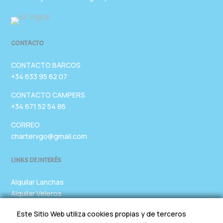
CONTACTO
CONTACTO BARCOS
+34 633 95 62 07
CONTACTO CAMPERS
+34 671 52 54 86
CORREO
chartervgo@gmail.com
LINKS DE INTERÉS
Alquilar Lanchas
Alquilar Veleros
Alquilar Yates
Este Sitio Web utiliza cookies propias y de terceros
Alquilar Furgoneta