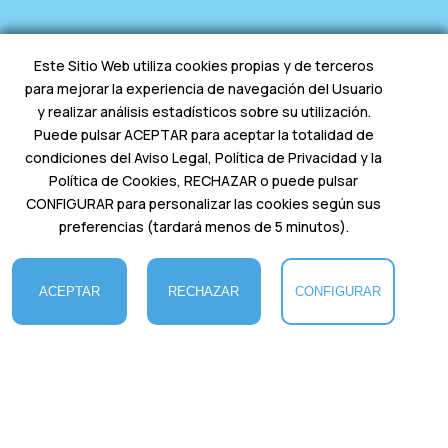
Este Sitio Web utiliza cookies propias y de terceros
para mejorar la experiencia de navegación del Usuario
Charter VGO
es una empresa dedicada al alquiler y
y realizar análisis estadísticos sobre su utilización.
mantenimiento de embarcaciones, por lo que todos
Puede pulsar ACEPTAR para aceptar la totalidad de
nuestros barcos están en excelente estado. E
legimos
condiciones del Aviso Legal, Política de Privacidad y la
cuidadosamente nuestras mejores embarcaciones y
Política de Cookies, RECHAZAR o puede pulsar
furgonetas para ofrecerte la mejor experiencia en la
hermosa isla de Mallorca. Así podrás embarcarte en una
CONFIGURAR para personalizar las cookies según sus
aventura donde podrás reconectar contigo mismo y
preferencias (tardará menos de 5 minutos).
disfrutar junto a tus amigos y familiares.
ACEPTAR
RECHAZAR
CONFIGURAR
CONTACTO
COOKIES
CONTACTO BARCOS
+34 633 95 62 07
CONTACTO CAMPERS