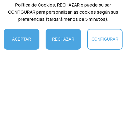
Política de Cookies, RECHAZAR o puede pulsar
CONFIGURAR para personalizar las cookies según sus
preferencias (tardará menos de 5 minutos).
VOLVER A LA HOME
ACEPTAR
RECHAZAR
CONFIGURAR
COOKIES
Charter VGO
es una empresa dedicada al alquiler y
mantenimiento de embarcaciones, por lo que todos
nuestros barcos están en excelente estado. E
legimos
cuidadosamente nuestras mejores embarcaciones y
furgonetas para ofrecerte la mejor experiencia en la
hermosa isla de Mallorca. Así podrás embarcarte en una
aventura donde podrás reconectar contigo mismo y
disfrutar junto a tus amigos y familiares.