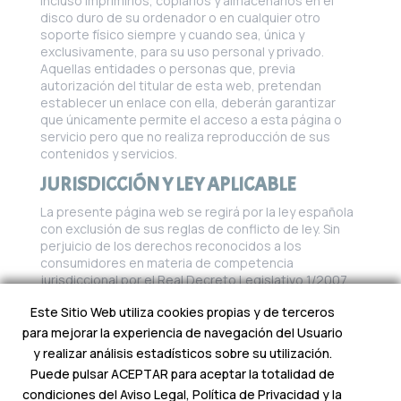
incluso imprimirlos, copiarlos y almacenarlos en el
disco duro de su ordenador o en cualquier otro
soporte físico siempre y cuando sea, única y
exclusivamente, para su uso personal y privado.
Aquellas entidades o personas que, previa
autorización del titular de esta web, pretendan
establecer un enlace con ella, deberán garantizar
que únicamente permite el acceso a esta página o
servicio pero que no realiza reproducción de sus
contenidos y servicios.
JURISDICCIÓN Y LEY APLICABLE
La presente página web se regirá por la ley española
con exclusión de sus reglas de conflicto de ley. Sin
perjuicio de los derechos reconocidos a los
consumidores en materia de competencia
jurisdiccional por el Real Decreto Legislativo 1/2007,
de 16 de noviembre, cualquier controversia que
Este Sitio Web utiliza cookies propias y de terceros
pudiera derivarse de la utilización de la Web o de los
servicios vinculados a la misma se someterá a la
para mejorar la experiencia de navegación del Usuario
jurisdicción y competencia de los Juzgados y
y realizar análisis estadísticos sobre su utilización.
Tribunales atendiendo al domicilio de la titular de
Puede pulsar ACEPTAR para aceptar la totalidad de
esta Web, renunciando expresamente los usuarios a
condiciones del Aviso Legal, Política de Privacidad y la
su fuero propio si lo tuvieran.