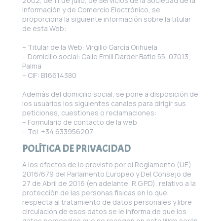
2002, de 11 de julio, de Servicios de la Sociedad de la
Información y de Comercio Electrónico, se
proporciona la siguiente información sobre la titular
de esta Web:
– Titular de la Web: Virgilio García Orihuela
– Domicilio social: Calle Emili Darder Batle 55, 07013,
Palma
– CIF: B16614380
Además del domicilio social, se pone a disposición de
los usuarios los siguientes canales para dirigir sus
peticiones, cuestiones o reclamaciones:
– Formulario de contacto de la web
– Tel. +34 633956207
POLÍTICA DE PRIVACIDAD
A los efectos de lo previsto por el Reglamento (UE)
2016/679 del Parlamento Europeo y Del Consejo de
27 de Abril de 2016 (en adelante, R.G.P.D), relativo a la
protección de las personas físicas en lo que
respecta al tratamiento de datos personales y libre
circulación de esos datos se le informa de que los
datos personales que se recogen en esta Web serán